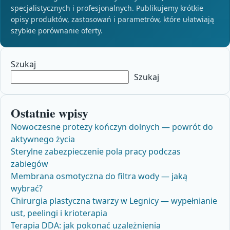
specjalistycznych i profesjonalnych. Publikujemy krótkie
opisy produktów, zastosowań i parametrów, które ułatwiają
szybkie porównanie oferty.
Szukaj
Szukaj
Ostatnie wpisy
Nowoczesne protezy kończyn dolnych — powrót do
aktywnego życia
Sterylne zabezpieczenie pola pracy podczas
zabiegów
Membrana osmotyczna do filtra wody — jaką
wybrać?
Chirurgia plastyczna twarzy w Legnicy — wypełnianie
ust, peelingi i krioterapia
Terapia DDA: jak pokonać uzależnienia