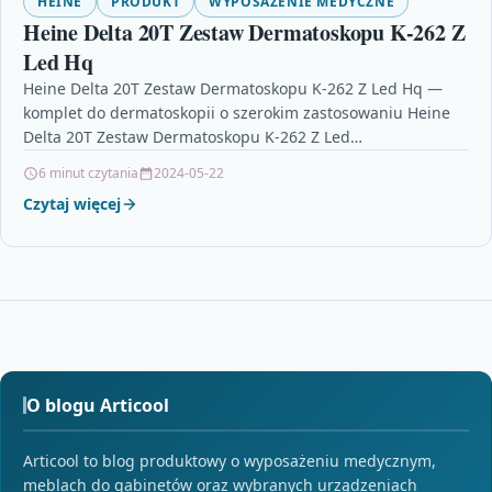
HEINE
PRODUKT
WYPOSAŻENIE MEDYCZNE
Heine Delta 20T Zestaw Dermatoskopu K-262 Z
Led Hq
Heine Delta 20T Zestaw Dermatoskopu K-262 Z Led Hq —
komplet do dermatoskopii o szerokim zastosowaniu Heine
Delta 20T Zestaw Dermatoskopu K-262 Z Led…
6 minut czytania
2024-05-22
Czytaj więcej
O blogu Articool
Articool to blog produktowy o wyposażeniu medycznym,
meblach do gabinetów oraz wybranych urządzeniach