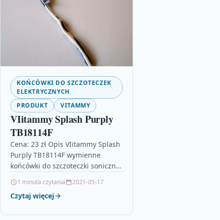
KOŃCÓWKI DO SZCZOTECZEK
ELEKTRYCZNYCH
PRODUKT
VITAMMY
VIitammy Splash Purply
TB18114F
Cena: 23 zł Opis VIitammy Splash
Purply TB18114F wymienne
końcówki do szczoteczki sonicznej
vitammy splash purply. zalecana
1 minuta czytania
2021-05-17
wymiana końcówki co 3 miesiące.
Czytaj więcej
zestaw zawiera…