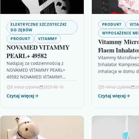
ELEKTRYCZNE SZCZOTECZKI
PRODUKT
VIT
DO ZĘBÓW
WYPOSAŻENIE ME
PRODUKT
VITAMMY
Vitammy Micro
NOVAMED VITAMMY
Flaem Inhalato
PEARL+ 49582
Kompresorowy
Vitammy Microfine+
Nadążaj za codziennością z
Inhalator Kompres
NOVAMED VITAMMY PEARL+
inhalacja w domu dl
49582 NOVAMED VITAMMY
rodziny Vitammy Mi
PEARL+ 49582 to najnowsza
Flaem Inhalator Ko
6 minut czytania
2025-06-10
5 minut czytania
20
propozycja czarnej szczoteczki
nowoczesny inhalat
Czytaj więcej
Czytaj więcej
sonicznej z serii Pearl+ firmy
kompresorowy, zap
VITAMMY. Łączy…