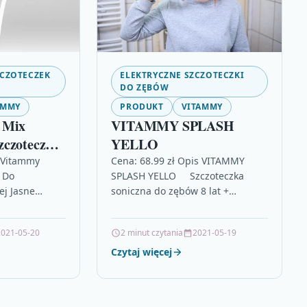
CZOTECZEK
ELEKTRYCZNE SZCZOTECZKI
DO ZĘBÓW
AMMY
PRODUKT
VITAMMY
 Mix
VITAMMY SPLASH
czoteczki
YELLO
e
s Vitammy
Cena: 68.99 zł Opis VITAMMY
 Do
SPLASH YELLO Szczoteczka
9114LM
ej Jasne
soniczna do zębów 8 lat +
M Końcówki
żółtaVITAMMY SPLASH YELLO
icznej Vitammy
TOOTH BRUSHING CHALLENGE-
2021-05-20
2 minut czytania
2021-05-19
u 4 sztuki w…
podejmij z nami…
Czytaj więcej