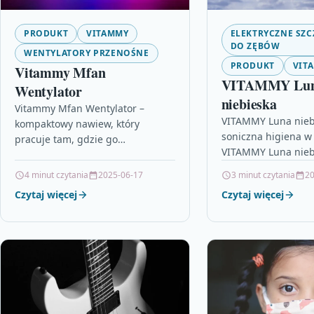
PRODUKT
VITAMMY
ELEKTRYCZNE SZC
DO ZĘBÓW
WENTYLATORY PRZENOŚNE
PRODUKT
VIT
Vitammy Mfan
VITAMMY Lu
Wentylator
niebieska
Vitammy Mfan Wentylator –
VITAMMY Luna nieb
kompaktowy nawiew, który
soniczna higiena w
pracuje tam, gdzie go
VITAMMY Luna nieb
potrzebujesz Vitammy Mfan
kompaktowa mała s
Wentylator to mały, przenośny
4 minut czytania
2025-06-17
3 minut czytania
20
szczoteczka, która z
wentylator bezprzewodowy,
Czytaj więcej
Czytaj więcej
zaprojektowana tak
stworzony z myślą o…
skutecznie dociera