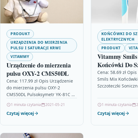
PRODUKT
KOŃCÓWKI DO SZ
ELEKTRYCZNYCH
URZĄDZENIA DO MIERZENIA
PULSU I SATURACJI KRWI
PRODUKT
VIT
Vitammy Smils
VITAMMY
Końcówki Do Sz
Urządzenie do mierzenia
Sonicznej Jasn
pulsu OXY-2 CMS50DL
Cena: 58.69 zł Opi
Smils Mix Końcówki
VITAMMYTH1
Cena: 117.99 zł Opis Urządzenie
Szczoteczki Soniczn
do mierzenia pulsu OXY-2
VITAMMYTH19114L
CMS50DL Pulsoksymetr YK-81C –
do szczoteczki son
elektroniczny, lekki,
1 minuta czytania
2021-05-21
1 minuta czytania
Smils. W opakowani
poręczny.Mały rozmiar, mała
Czytaj więcej
Czytaj więcej
waga i wygoda w
noszeniu.Prostota
obsługi.Zasilanie…