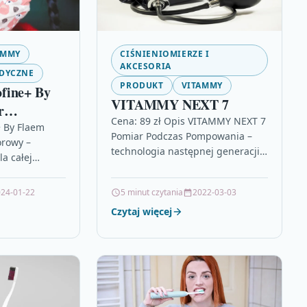
AMMY
CIŚNIENIOMIERZE I
AKCESORIA
DYCZNE
PRODUKT
VITAMMY
fine+ By
VITAMMY NEXT 7
r
Cena: 89 zł Opis VITAMMY NEXT 7
 By Flaem
Pomiar Podczas Pompowania –
orowy –
technologia następnej generacji
a całej
w NEXT 7Next 7 to ciśnieniomierz
crofine+ By
naramienny, który niezwykle
mpresorowy to
24-01-22
5 minut czytania
2022-03-03
delikatnie,…
or
Czytaj więcej
rojektowany…