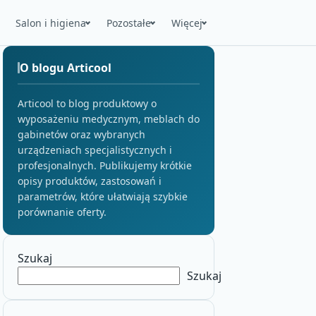
Salon i higiena
Pozostałe
Więcej
O blogu Articool
Articool to blog produktowy o
wyposażeniu medycznym, meblach do
gabinetów oraz wybranych
urządzeniach specjalistycznych i
profesjonalnych. Publikujemy krótkie
opisy produktów, zastosowań i
parametrów, które ułatwiają szybkie
porównanie oferty.
Szukaj
Szukaj