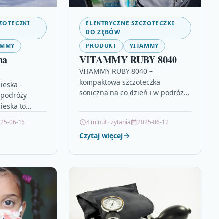
ZOTECZKI
ELEKTRYCZNE SZCZOTECZKI
DO ZĘBÓW
AMMY
PRODUKT
VITAMMY
na
VITAMMY RUBY 8040
VITAMMY RUBY 8040 –
kompaktowa szczoteczka
ieska –
soniczna na co dzień i w podróży
 podróży
VITAMMY RUBY 8040 to mała,
ieska to
przenośna szczoteczka soniczna,
oniczna
25-06-16
4 minut czytania
2025-06-12
która została zaprojektowana…
ostała
Czytaj więcej
, aby
ć także…