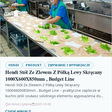
HENDI
PRODUKT
ZMYWARKI I WYPARZACZE
Hendi Stół Ze Zlewem Z Półką Lewy Skręcany
1000X600X850mm , Budget Line
Hendi Stół Ze Zlewem Z Półką Lewy Skręcany
1000X600X850mm , Budget Line – praktyczne zaplecze w
kuchni Jeśli szukasz solidnego elementu wyposażenia do
zaplecza…
4 minut czytania
2025-10-06
Czytaj więcej