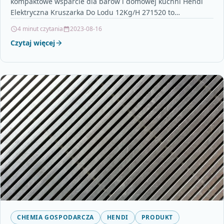
kompaktowe wsparcie dla barów i domowej kuchni Hendi
Elektryczna Kruszarka Do Lodu 12Kg/H 271520 to
urządzenie,…
4 minut czytania
2023-08-16
Czytaj więcej
CHEMIA GOSPODARCZA
HENDI
PRODUKT