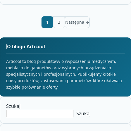
1
2
Następna →
O blogu Articool
Articool to blog produktowy o wyposażeniu medycznym,
meblach do gabinetów oraz wybranych urządzeniach
specjalistycznych i profesjonalnych. Publikujemy krótkie
opisy produktów, zastosowań i parametrów, które ułatwiają
szybkie porównanie oferty.
Szukaj
Szukaj