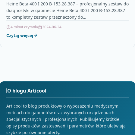
Heine Beta 400 I 200 B-153.28.387 – profesjonalny zestaw do
diagnostyki w gabinecie Heine Beta 400 I 200 B-153.28.387
to kompletny zestaw przeznaczony do…
4 minut czytania
2024-06-24
Czytaj więcej
O blogu Articool
Articool to blog produktowy o wyposażeniu medycznym,
meblach do gabinetów oraz wybranych urządzeniach
specjalistycznych i profesjonalnych. Publikujemy krótkie
opisy produktów, zastosowań i parametrów, które ułatwiają
szybkie porównanie oferty.