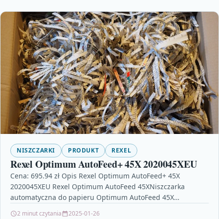
NISZCZARKI
PRODUKT
REXEL
Rexel Optimum AutoFeed+ 45X 2020045XEU
Cena: 695.94 zł Opis Rexel Optimum AutoFeed+ 45X
2020045XEU Rexel Optimum AutoFeed 45XNiszczarka
automatyczna do papieru Optimum AutoFeed 45X
jednorazowo niszczy automatycznie do 45…
2 minut czytania
2025-01-26