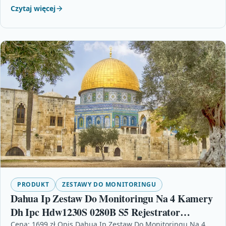
Czytaj więcej
PRODUKT
ZESTAWY DO MONITORINGU
Dahua Ip Zestaw Do Monitoringu Na 4 Kamery
Dh Ipc Hdw1230S 0280B S5 Rejestrator
Nvr2104Hs 4Ks2 Dysk Wd Purple 2Tb
Cena: 1699 zł Opis Dahua Ip Zestaw Do Monitoringu Na 4