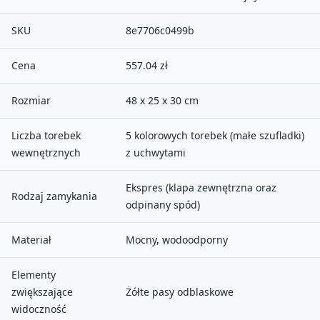
SKU
8e7706c0499b
Cena
557.04 zł
Rozmiar
48 x 25 x 30 cm
Liczba torebek
5 kolorowych torebek (małe szufladki)
wewnętrznych
z uchwytami
Ekspres (klapa zewnętrzna oraz
Rodzaj zamykania
odpinany spód)
Materiał
Mocny, wodoodporny
Elementy
zwiększające
Żółte pasy odblaskowe
widoczność