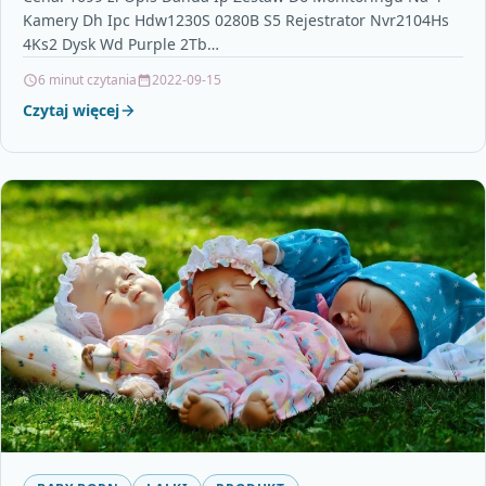
Kamery Dh Ipc Hdw1230S 0280B S5 Rejestrator Nvr2104Hs
4Ks2 Dysk Wd Purple 2Tb…
6 minut czytania
2022-09-15
Czytaj więcej