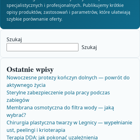
specjalistycznych i profesjonalnych. Publikujemy krótkie
opisy produktów, zastosowań i parametrów, które ułatwiają
szybkie porównanie oferty.
Szukaj
Szukaj
Ostatnie wpisy
Nowoczesne protezy kończyn dolnych — powrót do
aktywnego życia
Sterylne zabezpieczenie pola pracy podczas
zabiegów
Membrana osmotyczna do filtra wody — jaką
wybrać?
Chirurgia plastyczna twarzy w Legnicy — wypełnianie
ust, peelingi i krioterapia
Terapia DDA: jak pokonać uzależnienia