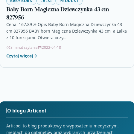
BABY BORN
LALKI
PRODUKT
Baby Born Magiczna Dziewczynka 43 cm
827956
Cena: 167.89 zł Opis Baby Born Magiczna Dziewczynka 43
cm 827956 BABY born Magiczna Dziewczynka 43 cm a Lalka
z 10 funkcjami. Otwiera oczy…
3 minut czytania
2022-04-18
Czytaj więcej
O blogu Articool
Articool to blog produktowy o wyposażeniu medycznym,
meblach do gabinetów oraz wybranych urządzeniach