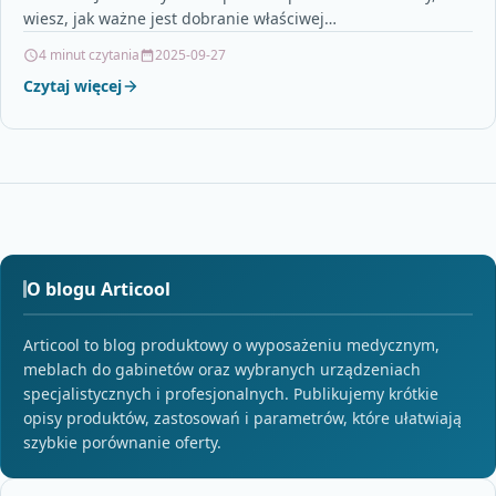
wiesz, jak ważne jest dobranie właściwej…
4 minut czytania
2025-09-27
Czytaj więcej
O blogu Articool
Articool to blog produktowy o wyposażeniu medycznym,
meblach do gabinetów oraz wybranych urządzeniach
specjalistycznych i profesjonalnych. Publikujemy krótkie
opisy produktów, zastosowań i parametrów, które ułatwiają
szybkie porównanie oferty.