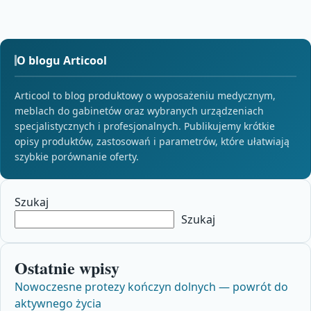
O blogu Articool
Articool to blog produktowy o wyposażeniu medycznym,
meblach do gabinetów oraz wybranych urządzeniach
specjalistycznych i profesjonalnych. Publikujemy krótkie
opisy produktów, zastosowań i parametrów, które ułatwiają
szybkie porównanie oferty.
Szukaj
Szukaj
Ostatnie wpisy
Nowoczesne protezy kończyn dolnych — powrót do
aktywnego życia