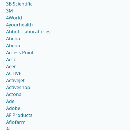
3B Scientific
3M
4World
4yourhealth
Abbott Laboratories
Abeba
Abena
Access Point
Acco
Acer
ACTIVE
ActiveJet
Activeshop
Actona
Ade
Adobe
AF Products
Aflofarm
AJ