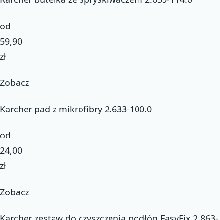
od
59,90
zł
Zobacz
Karcher pad z mikrofibry 2.633-100.0
od
24,00
zł
Zobacz
Karcher zestaw do czyszczenia podłóg EasyFix 2.863-