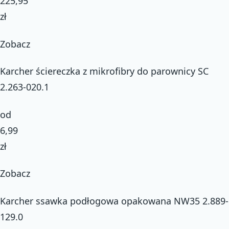
225,95
zł
Zobacz
Karcher ściereczka z mikrofibry do parownicy SC
2.263-020.1
od
6,99
zł
Zobacz
Karcher ssawka podłogowa opakowana NW35 2.889-
129.0