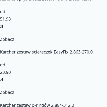
od
51,98
zł
Zobacz
Karcher zestaw ściereczek EasyFix 2.863-270.0
od
23,90
zł
Zobacz
Karcher zestaw o-ringów 2.884-312.0