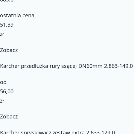
ostatnia cena
51,39
zł
Zobacz
Karcher przedłużka rury ssącej DN60mm 2.863-149.0
od
56,00
zł
Zobacz
Karcher spryskiwacz zestaw extra 2.633-129.0