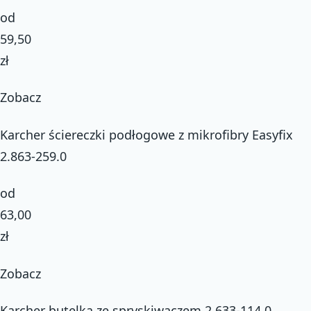
od
59,50
zł
Zobacz
Karcher ściereczki podłogowe z mikrofibry Easyfix
2.863-259.0
od
63,00
zł
Zobacz
Karcher butelka ze spryskiwaczem 2.633-114.0