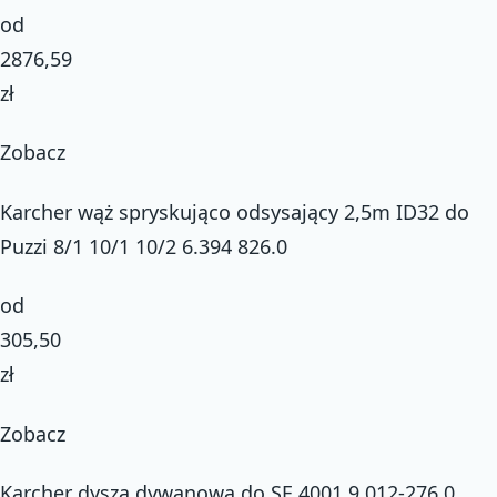
od
2876,59
zł
Zobacz
Karcher wąż spryskująco odsysający 2,5m ID32 do
Puzzi 8/1 10/1 10/2 6.394 826.0
od
305,50
zł
Zobacz
Karcher dysza dywanowa do SE 4001 9.012-276.0