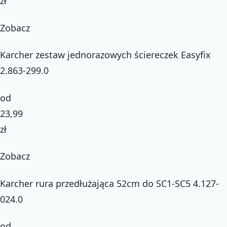
zł
Zobacz
Karcher zestaw jednorazowych ściereczek Easyfix
2.863-299.0
od
23,99
zł
Zobacz
Karcher rura przedłużająca 52cm do SC1-SC5 4.127-
024.0
od