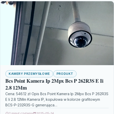
KAMERY PRZEMYSŁOWE
PRODUKT
Bcs Point Kamera Ip 2Mpx Bcs P 262R3S E Ii
2.8 12Mm
Cena: 546.12 zł Opis Bcs Point Kamera Ip 2Mpx Bcs P 262R3S
E Ii 2.8 12Mm Kamera IP, kopułowa w kolorze grafitowym
BCS-P-232R3S-G generująca…
2 minut czytania
2025-05-14