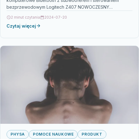
komputerowe Bluetooth z subwooferem i sterowaniem
bezprzewodowym Logitech Z407 NOWOCZESNY
DESIGNCiesz się nieograniczonymi możliwościami z
2 minut czytania
2024-07-20
głośnikami…
Czytaj więcej
PHYSA
POMOCE NAUKOWE
PRODUKT