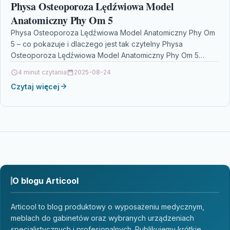
Physa Osteoporoza Lędźwiowa Model
Anatomiczny Phy Om 5
Physa Osteoporoza Lędźwiowa Model Anatomiczny Phy Om
5 – co pokazuje i dlaczego jest tak czytelny Physa
Osteoporoza Lędźwiowa Model Anatomiczny Phy Om 5…
4 minut czytania
2025-08-24
Czytaj więcej
O blogu Articool
Articool to blog produktowy o wyposażeniu medycznym,
meblach do gabinetów oraz wybranych urządzeniach
specjalistycznych i profesjonalnych. Publikujemy krótkie