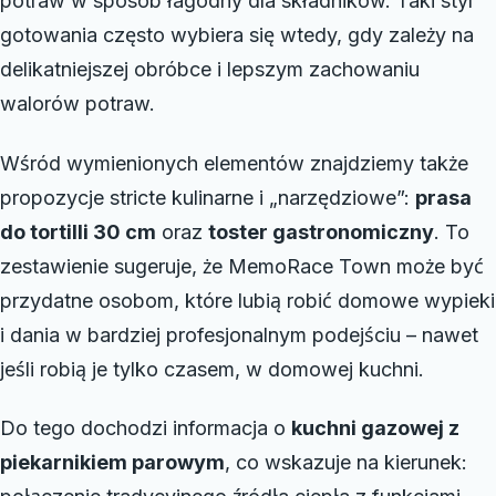
potraw w sposób łagodny dla składników. Taki styl
gotowania często wybiera się wtedy, gdy zależy na
delikatniejszej obróbce i lepszym zachowaniu
walorów potraw.
Wśród wymienionych elementów znajdziemy także
propozycje stricte kulinarne i „narzędziowe”:
prasa
do tortilli 30 cm
oraz
toster gastronomiczny
. To
zestawienie sugeruje, że MemoRace Town może być
przydatne osobom, które lubią robić domowe wypieki
i dania w bardziej profesjonalnym podejściu – nawet
jeśli robią je tylko czasem, w domowej kuchni.
Do tego dochodzi informacja o
kuchni gazowej z
piekarnikiem parowym
, co wskazuje na kierunek: