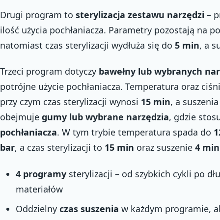
Drugi program to
sterylizacja zestawu narzędzi
– p
ilość użycia pochłaniacza. Parametry pozostają na 
natomiast czas sterylizacji wydłuża się do
5 min
, a 
Trzeci program dotyczy
bawełny lub wybranych nar
potrójne użycie pochłaniacza. Temperatura oraz ciśn
przy czym czas sterylizacji wynosi
15 min
, a suszeni
obejmuje
gumy lub wybrane narzędzia
, gdzie stos
pochłaniacza
. W tym trybie temperatura spada do
1
bar
, a czas sterylizacji to
15 min
oraz suszenie
4 min
4 programy
sterylizacji – od szybkich cykli po dł
materiałów
Oddzielny
czas suszenia
w każdym programie, ab