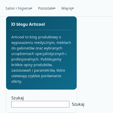
Salon i higiena
Pozostałe
Więcej
O blogu Articool
Articool to blog produktowy o
wyposażeniu medycznym, meblach
do gabinetów oraz wybranych
urządzeniach specjalistycznych i
profesjonalnych. Publikujemy
krótkie opisy produktów,
zastosowań i parametrów, które
ułatwiają szybkie porównanie
oferty.
Szukaj
Szukaj