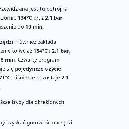
rzewidziana jest tu potrójna
poziomie
134°C
oraz
2.1 bar
,
suszenie do
10 min
.
zędzi
i również zakłada
ienie to wciąż
134°C
i
2.1 bar
,
a
8 min
. Czwarty program
uje się
pojedyncze użycie
21°C
, ciśnienie pozostaje
2.1
.
uższe tryby dla określonych
y uzyskać gotowość narzędzi