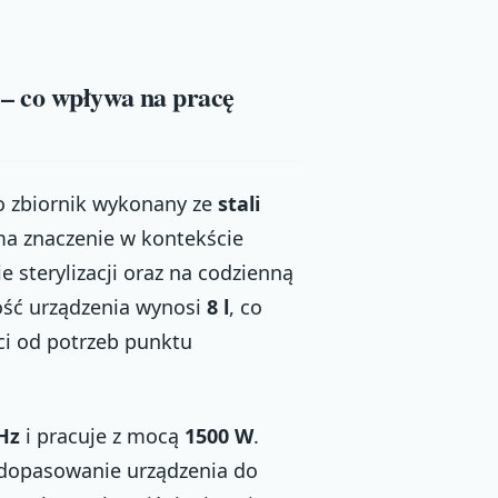
– co wpływa na pracę
o zbiornik wykonany ze
stali
ma znaczenie w kontekście
 sterylizacji oraz na codzienną
ość urządzenia wynosi
8 l
, co
i od potrzeb punktu
Hz
i pracuje z mocą
1500 W
.
a dopasowanie urządzenia do