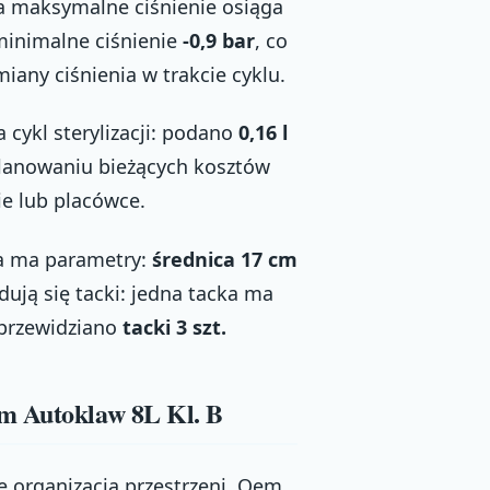
 a maksymalne ciśnienie osiąga
minimalne ciśnienie
-0,9 bar
, co
any ciśnienia w trakcie cyklu.
cykl sterylizacji: podano
0,16 l
planowaniu bieżących kosztów
ie lub placówce.
a ma parametry:
średnica 17 cm
ują się tacki: jedna tacka ma
 przewidziano
tacki 3 szt.
em Autoklaw 8L Kl. B
ię organizacja przestrzeni, Oem