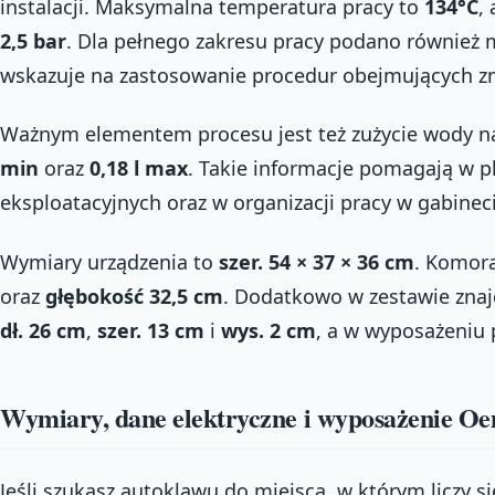
instalacji. Maksymalna temperatura pracy to
134°C
,
2,5 bar
. Dla pełnego zakresu pracy podano również 
wskazuje na zastosowanie procedur obejmujących zmi
Ważnym elementem procesu jest też zużycie wody na 
min
oraz
0,18 l max
. Takie informacje pomagają w 
eksploatacyjnych oraz w organizacji pracy w gabinec
Wymiary urządzenia to
szer. 54 × 37 × 36 cm
. Komor
oraz
głębokość 32,5 cm
. Dodatkowo w zestawie znajd
dł. 26 cm
,
szer. 13 cm
i
wys. 2 cm
, a w wyposażeniu
Wymiary, dane elektryczne i wyposażenie O
Jeśli szukasz autoklawu do miejsca, w którym liczy s