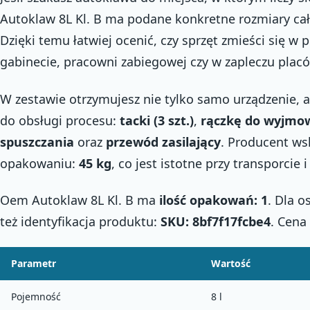
Autoklaw 8L Kl. B ma podane konkretne rozmiary ca
Dzięki temu łatwiej ocenić, czy sprzęt zmieści się w
gabinecie, pracowni zabiegowej czy w zapleczu placó
W zestawie otrzymujesz nie tylko samo urządzenie, 
do obsługi procesu:
tacki (3 szt.)
,
rączkę do wyjmo
spuszczania
oraz
przewód zasilający
. Producent ws
opakowaniu:
45 kg
, co jest istotne przy transporcie 
Oem Autoklaw 8L Kl. B ma
ilość opakowań: 1
. Dla 
też identyfikacja produktu:
SKU: 8bf7f17fcbe4
. Cena
Parametr
Wartość
Pojemność
8 l