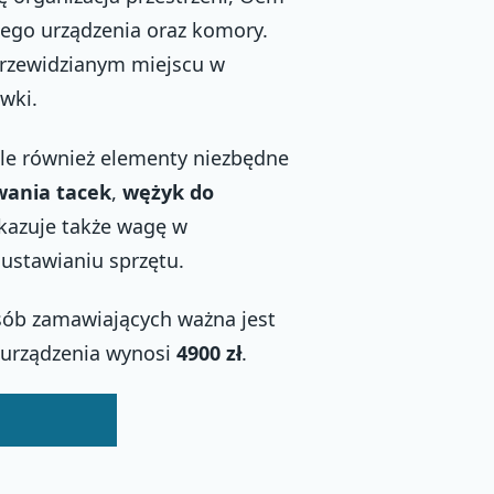
łego urządzenia oraz komory.
 przewidzianym miejscu w
wki.
ale również elementy niezbędne
wania tacek
,
wężyk do
kazuje także wagę w
i ustawianiu sprzętu.
osób zamawiających ważna jest
 urządzenia wynosi
4900 zł
.