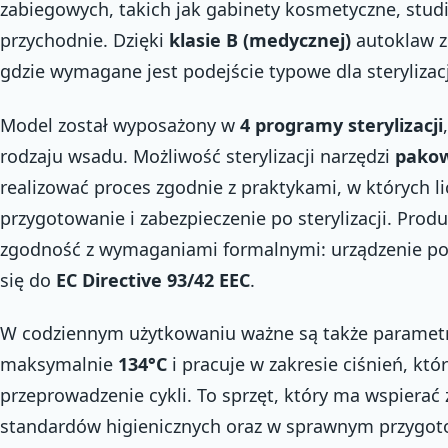
zabiegowych, takich jak gabinety kosmetyczne, studia
przychodnie. Dzięki
klasie B (medycznej)
autoklaw z
gdzie wymagane jest podejście typowe dla sterylizac
Model został wyposażony w
4 programy sterylizacji
rodzaju wsadu. Możliwość sterylizacji narzędzi
pako
realizować proces zgodnie z praktykami, w których l
przygotowanie i zabezpieczenie po sterylizacji. Prod
zgodność z wymaganiami formalnymi: urządzenie p
się do
EC Directive 93/42 EEC
.
W codziennym użytkowaniu ważne są także parametr
maksymalnie
134°C
i pracuje w zakresie ciśnień, kt
przeprowadzenie cykli. To sprzęt, który ma wspierać
standardów higienicznych oraz w sprawnym przygot