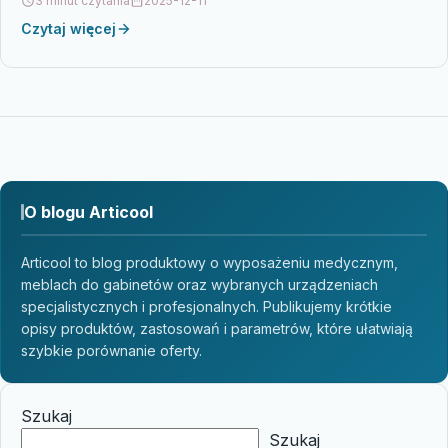
3 minut czytania
2025-12-11
Czytaj więcej
O blogu Articool
Articool to blog produktowy o wyposażeniu medycznym,
meblach do gabinetów oraz wybranych urządzeniach
specjalistycznych i profesjonalnych. Publikujemy krótkie
opisy produktów, zastosowań i parametrów, które ułatwiają
szybkie porównanie oferty.
Szukaj
Szukaj