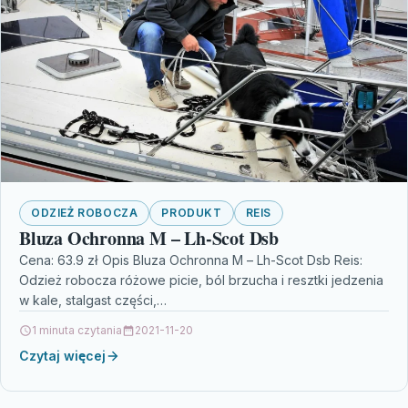
ODZIEŻ ROBOCZA
PRODUKT
REIS
Bluza Ochronna M – Lh-Scot Dsb
Cena: 63.9 zł Opis Bluza Ochronna M – Lh-Scot Dsb Reis:
Odzież robocza różowe picie, ból brzucha i resztki jedzenia
w kale, stalgast części,…
1 minuta czytania
2021-11-20
Czytaj więcej