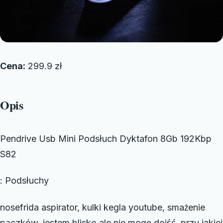
Cena:
299.9 zł
Opis
Pendrive Usb Mini Podsłuch Dyktafon 8Gb 192Kbp
S82
: Podsłuchy
nosefrida aspirator, kulki kegla youtube, smażenie
pączków, jestem blisko ale nie mogę dojść, przy jakiej