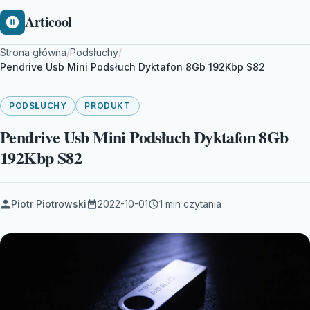
Articool
Strona główna
/
Podsłuchy
/
Pendrive Usb Mini Podsłuch Dyktafon 8Gb 192Kbp S82
PODSŁUCHY
PRODUKT
Pendrive Usb Mini Podsłuch Dyktafon 8Gb
192Kbp S82
Piotr Piotrowski
2022-10-01
1 min czytania