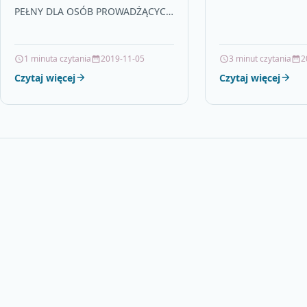
OSÓB PROWADŻĄCYCH
możesz w wyjątkow
PEŁNY DLA OSÓB PROWADŻĄCYCH
SPRZEDAŻ W CENACH
czasie uprzątnąć ch
SPRZEDAŻ W CENACH NETTO MIP
NETTO MIP 100-1E A4
100-1E A4 WIELOKOPIA Druk
WIELOKOPIA
jednostronny…
1 minuta czytania
2019-11-05
3 minut czytania
2
Czytaj więcej
Czytaj więcej