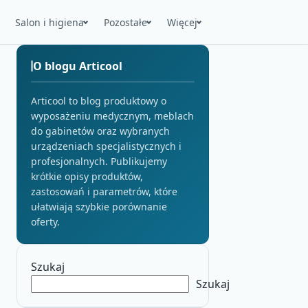
Salon i higiena
Pozostałe
Więcej
O blogu Articool
Articool to blog produktowy o
wyposażeniu medycznym, meblach
do gabinetów oraz wybranych
urządzeniach specjalistycznych i
profesjonalnych. Publikujemy
krótkie opisy produktów,
zastosowań i parametrów, które
ułatwiają szybkie porównanie
oferty.
Szukaj
Szukaj