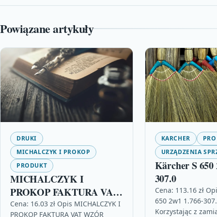
Powiązane artykuły
DRUKI
KARCHER
PRO
MICHALCZYK I PROKOP
URZĄDZENIA SPR
Kärcher S 650 
PRODUKT
307.0
MICHALCZYK I
PROKOP FAKTURA VAT
Cena: 113.16 zł Op
650 2w1 1.766-307.
WZÓR PEŁNY DLA
Cena: 16.03 zł Opis MICHALCZYK I
Korzystając z zami
PROKOP FAKTURA VAT WZÓR