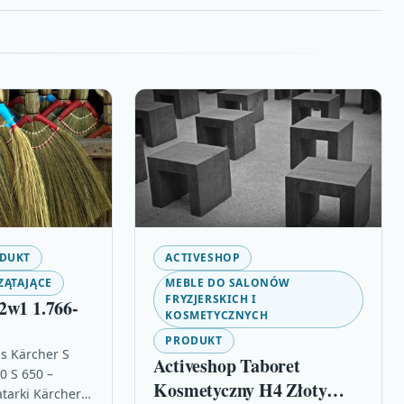
DUKT
ACTIVESHOP
ZĄTAJĄCE
MEBLE DO SALONÓW
FRYZJERSKICH I
2w1 1.766-
KOSMETYCZNYCH
PRODUKT
is Kärcher S
Activeshop Taboret
0 S 650 –
Kosmetyczny H4 Złoty
atarki Kärcher