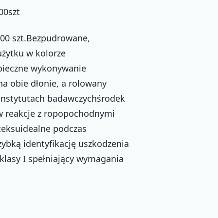
0szt
100 szt.Bezpudrowane,
użytku w kolorze
pieczne wykonywanie
na obie dłonie, a rolowany
 instytutach badawczychśrodek
 reakcje z ropopochodnymi
ateksuidealne podczas
ybką identyfikację uszkodzenia
klasy I spełniający wymagania