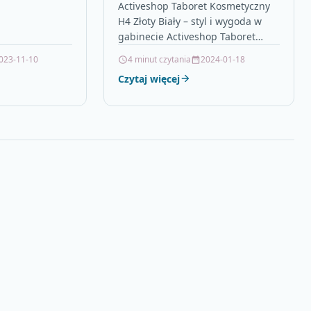
Biały
Activeshop Taboret Kosmetyczny
o krótkim
H4 Złoty Biały – styl i wygoda w
odniki, alejki,…
gabinecie Activeshop Taboret
Kosmetyczny H4 Złoty Biały to
023-11-10
4 minut czytania
2024-01-18
mebel, który łączy estetykę z…
Czytaj więcej