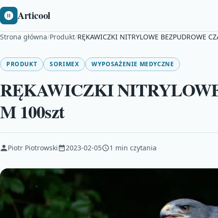
Articool
Strona główna
/
Produkt
/
RĘKAWICZKI NITRYLOWE BEZPUDROWE CZA
PRODUKT
SORIMEX
WYPOSAŻENIE MEDYCZNE
RĘKAWICZKI NITRYLOW
M 100szt
Piotr Piotrowski
2023-02-05
1 min czytania