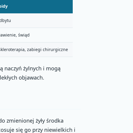
idy
dbytu
wawienie, świąd
skleroterapia, zabiegi chirurgiczne
ą naczyń żylnych i mogą
lekłych objawach.
do zmienionej żyły środka
suje się go przy niewielkich i