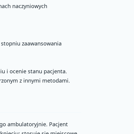
nach naczyniowych
m stopniu zaawansowania
o
u i ocenie stanu pacjenta.
jarzonym z innymi metodami.
 go ambulatoryjnie. Pacjent
nięciu; stosuje się miejscowe