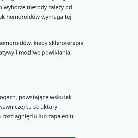
 o wyborze metody zależy od
adek hemoroidów wymaga tej
hemoroidów, kiedy skleroterapia
atywy i możliwe powikłania.
 nogach, powstające wskutek
wawnicze) to struktury
rozciągnięciu lub zapaleniu