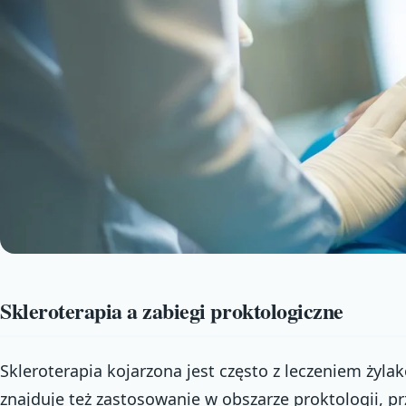
Skleroterapia a zabiegi proktologiczne
Skleroterapia kojarzona jest często z leczeniem żyla
znajduje też zastosowanie w obszarze proktologii, p