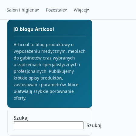
Salon i higiena
Pozostałe
Więcej
O blogu Articool
Articool to blog produktowy o
wyposażeniu medycznym, meblach
do gabinetów oraz wybranych
urządzeniach specjalistycznych i
profesjonalnych. Publikujemy
krótkie opisy produktów,
zastosowań i parametrów, które
ułatwiają szybkie porównanie
oferty.
Szukaj
Szukaj