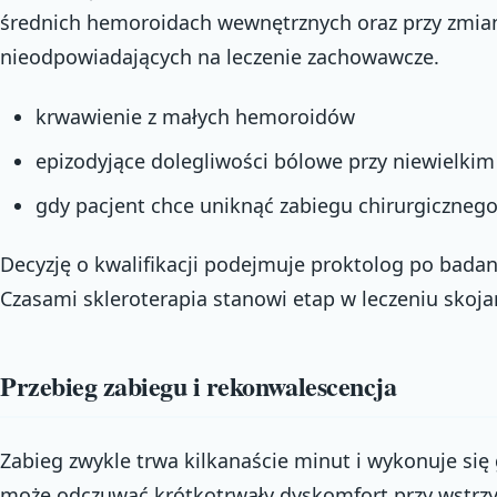
średnich hemoroidach wewnętrznych oraz przy zmia
nieodpowiadających na leczenie zachowawcze.
krwawienie z małych hemoroidów
epizodyjące dolegliwości bólowe przy niewielki
gdy pacjent chce uniknąć zabiegu chirurgiczneg
Decyzję o kwalifikacji podejmuje proktolog po badani
Czasami skleroterapia stanowi etap w leczeniu sko
Przebieg zabiegu i rekonwalescencja
Zabieg zwykle trwa kilkanaście minut i wykonuje się
może odczuwać krótkotrwały dyskomfort przy wstrzyk