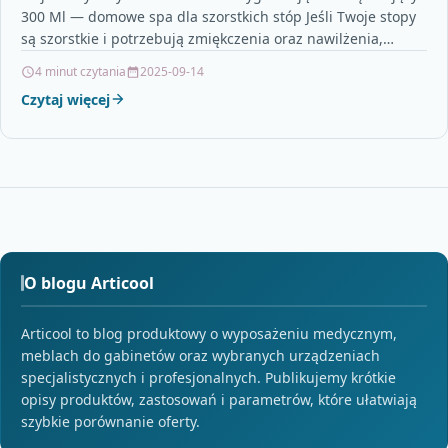
300 Ml — domowe spa dla szorstkich stóp Jeśli Twoje stopy
są szorstkie i potrzebują zmiękczenia oraz nawilżenia,
Ziaja…
4 minut czytania
2025-09-14
Czytaj więcej
O blogu Articool
Articool to blog produktowy o wyposażeniu medycznym,
meblach do gabinetów oraz wybranych urządzeniach
specjalistycznych i profesjonalnych. Publikujemy krótkie
opisy produktów, zastosowań i parametrów, które ułatwiają
szybkie porównanie oferty.