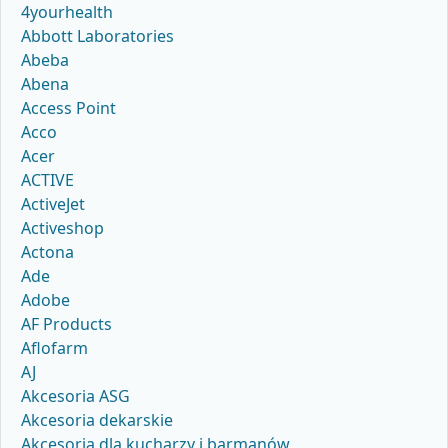
4yourhealth
Abbott Laboratories
Abeba
Abena
Access Point
Acco
Acer
ACTIVE
ActiveJet
Activeshop
Actona
Ade
Adobe
AF Products
Aflofarm
AJ
Akcesoria ASG
Akcesoria dekarskie
Akcesoria dla kucharzy i barmanów