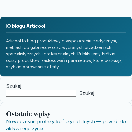
O blogu Articool
Articool to blog produktowy o wyposażeniu medycznym,
meblach do gabinetów oraz wybranych urządzeniach
specjalistycznych i profesjonalnych. Publikujemy krótkie
opisy produktów, zastosowań i parametrów, które ułatwiają
szybkie porównanie oferty.
Szukaj
Szukaj
Ostatnie wpisy
Nowoczesne protezy kończyn dolnych — powrót do
aktywnego życia