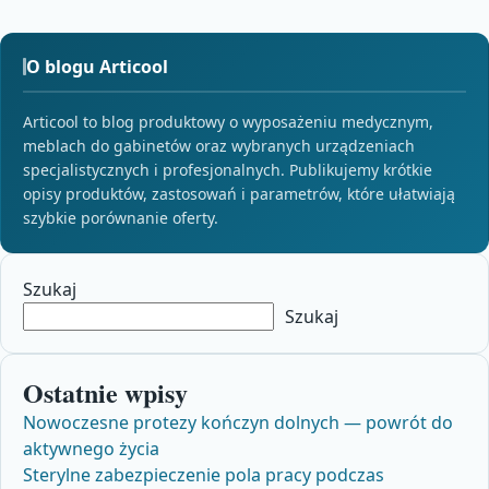
O blogu Articool
Articool to blog produktowy o wyposażeniu medycznym,
meblach do gabinetów oraz wybranych urządzeniach
specjalistycznych i profesjonalnych. Publikujemy krótkie
opisy produktów, zastosowań i parametrów, które ułatwiają
szybkie porównanie oferty.
Szukaj
Szukaj
Ostatnie wpisy
Nowoczesne protezy kończyn dolnych — powrót do
aktywnego życia
Sterylne zabezpieczenie pola pracy podczas